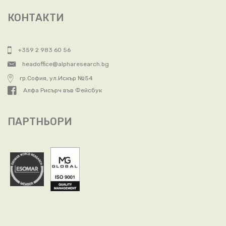
КОНТАКТИ
+359 2 983 60 56
headoffice@alpharesearch.bg
гр.София, ул.Искър №54
Алфа Рисърч във Фейсбук
ПАРТНЬОРИ