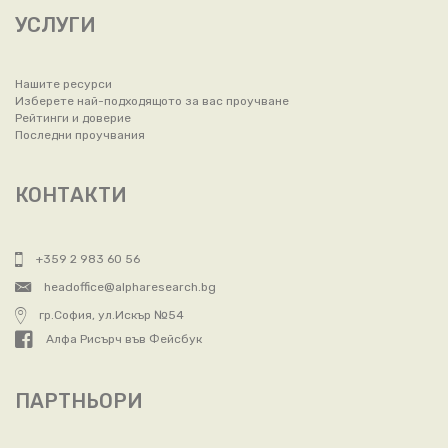
УСЛУГИ
Нашите ресурси
Изберете най-подходящото за вас проучване
Рейтинги и доверие
Последни проучвания
КОНТАКТИ
+359 2 983 60 56
headoffice@alpharesearch.bg
гр.София, ул.Искър №54
Алфа Рисърч във Фейсбук
ПАРТНЬОРИ