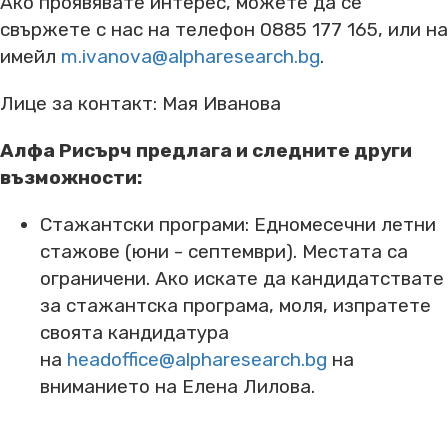
Ако проявявате интерес, можете да се
свържете с нас на телефон 0885 177 165, или на
имейл
m.ivanova@alpharesearch.bg
.
Лице за контакт: Мая Иванова
Алфа Рисърч предлага и следните други
възможности:
Стажантски програми: Едномесечни летни
стажове (юни - септември). Местата са
ограничени. Ако искате да кандидатствате
за стажантска програма, моля, изпратете
своята кандидатура
на
headoffice@alpharesearch.bg
на
вниманието на Елена Лилова.