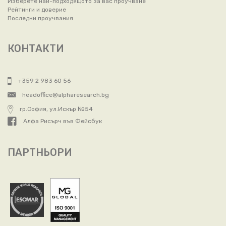
Изберете най-подходящото за вас проучване
Рейтинги и доверие
Последни проучвания
КОНТАКТИ
+359 2 983 60 56
headoffice@alpharesearch.bg
гр.София, ул.Искър №54
Алфа Рисърч във Фейсбук
ПАРТНЬОРИ