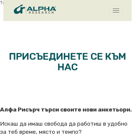
?>
Toggle
navigatio
ПРИСЪЕДИНЕТЕ СЕ КЪМ
НАС
Алфа Рисърч търси своите нови анкетьори.
Искаш да имаш свобода да работиш в удобно
за теб време, място и темпо?