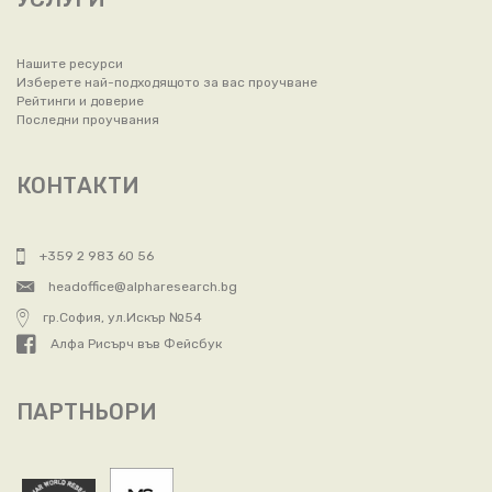
Нашите ресурси
Изберете най-подходящото за вас проучване
Рейтинги и доверие
Последни проучвания
КОНТАКТИ
+359 2 983 60 56
headoffice@alpharesearch.bg
гр.София, ул.Искър №54
Алфа Рисърч във Фейсбук
ПАРТНЬОРИ