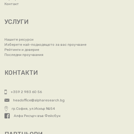
Контакт
УСЛУГИ
Нашите ресурси
Изберете най-подходящото за вас проучване
Рейтинги и доверие
Последни проучвания
КОНТАКТИ
+359 2 983 60 56
headoffice@alpharesearch.bg
гр.София, ул.Искър №54
Алфа Рисърч във Фейсбук