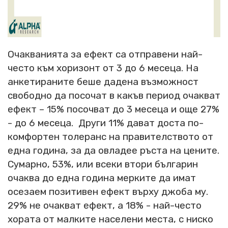
Очакванията за ефект са отправени най-
често към хоризонт от 3 до 6 месеца. На
анкетираните беше дадена възможност
свободно да посочат в какъв период очакват
ефект – 15% посочват до 3 месеца и още 27%
- до 6 месеца. Други 11% дават доста по-
комфортен толеранс на правителството от
една година, за да овладее ръста на цените.
Сумарно, 53%, или всеки втори българин
очаква до една година мерките да имат
осезаем позитивен ефект върху джоба му.
29% не очакват ефект, а 18% - най-често
хората от малките населени места, с ниско