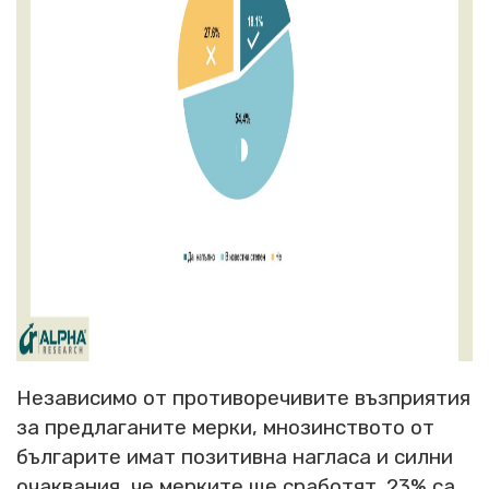
Независимо от противоречивите възприятия
за предлаганите мерки, мнозинството от
българите имат позитивна нагласа и силни
очаквания, че мерките ще сработят. 23% са