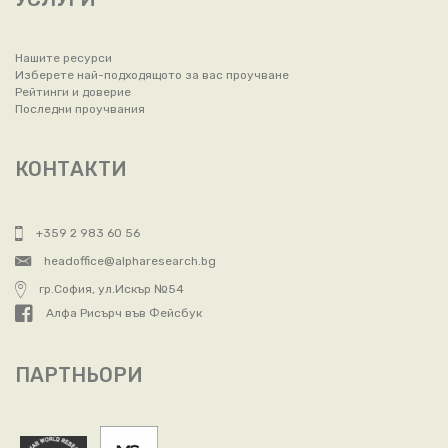
Нашите ресурси
Изберете най-подходящото за вас проучване
Рейтинги и доверие
Последни проучвания
КОНТАКТИ
+359 2 983 60 56
headoffice@alpharesearch.bg
гр.София, ул.Искър №54
Алфа Рисърч във Фейсбук
ПАРТНЬОРИ