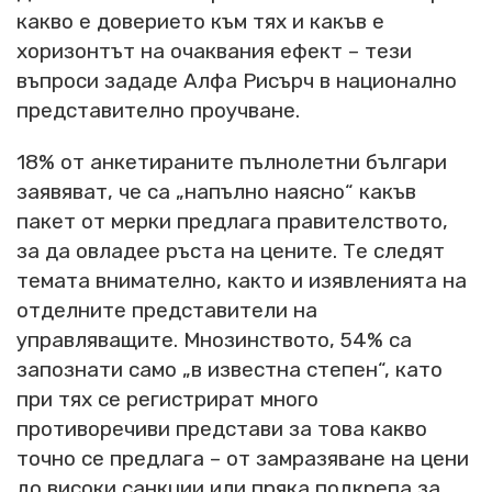
какво е доверието към тях и какъв е
хоризонтът на очаквания ефект – тези
въпроси зададе Алфа Рисърч в национално
представително проучване.
18% от анкетираните пълнолетни българи
заявяват, че са „напълно наясно“ какъв
пакет от мерки предлага правителството,
за да овладее ръста на цените. Те следят
темата внимателно, както и изявленията на
отделните представители на
управляващите. Мнозинството, 54% са
запознати само „в известна степен“, като
при тях се регистрират много
противоречиви представи за това какво
точно се предлага – от замразяване на цени
до високи санкции или пряка подкрепа за