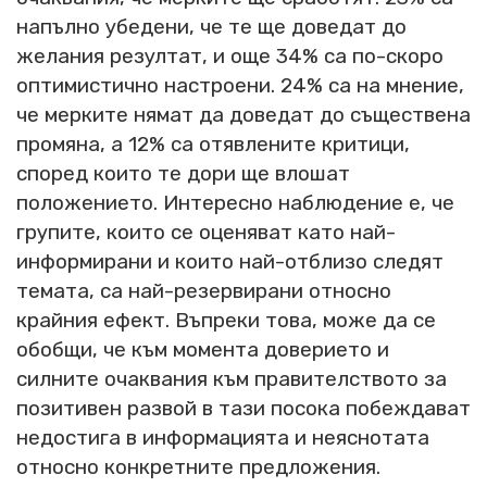
напълно убедени, че те ще доведат до
желания резултат, и още 34% са по-скоро
оптимистично настроени. 24% са на мнение,
че мерките нямат да доведат до съществена
промяна, а 12% са отявлените критици,
според които те дори ще влошат
положението. Интересно наблюдение е, че
групите, които се оценяват като най-
информирани и които най-отблизо следят
темата, са най-резервирани относно
крайния ефект. Въпреки това, може да се
обобщи, че към момента доверието и
силните очаквания към правителството за
позитивен развой в тази посока побеждават
недостига в информацията и неяснотата
относно конкретните предложения.