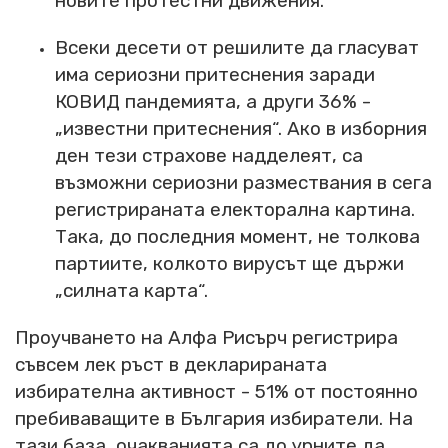
новите протестни движения.
Всеки десети от решилите да гласуват
има сериозни притеснения заради
КОВИД пандемията, а други 36% -
„известни притеснения“. Ако в изборния
ден тези страхове надделеят, са
възможни сериозни размествания в сега
регистрираната електорална картина.
Така, до последния момент, не толкова
партиите, колкото вирусът ще държи
„силната карта“.
Проучването на Алфа Рисърч регистрира
съвсем лек ръст в декларираната
избирателна активност - 51% от постоянно
пребиваващите в България избиратели. На
тази база, очакванията са до урните да