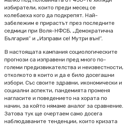
избиратели, които преди месец се
колебаеха кого да подкрепят. Най-
забележим е прирастът през последните
седмици при Воля-НФСБ, „Демократична
България“ и „Изправи се! Мутри вън!“.
В настоящата кампания социологическите
прогнози са изправени пред много по-
големи предизвикателства и неизвестности,
отколкото в които и да е било досегашни
избори. Със своите здравни, икономически и
социални аспекти, пандемията променя
нагласите и поведението на хората по
начин, за който нямаме аналог за сравнение.
Затова тук ще очертаем само досега
наблюдаваните тенденции, които кризата