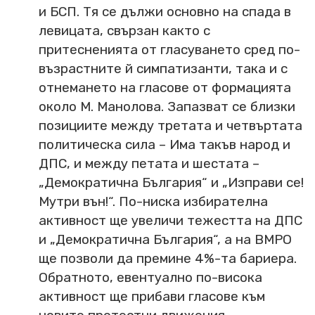
и БСП. Тя се дължи основно на спада в
левицата, свързан както с
притесненията от гласуването сред по-
възрастните й симпатизанти, така и с
отнемането на гласове от формацията
около М. Манолова. Запазват се близки
позициите между третата и четвъртата
политическа сила – Има такъв народ и
ДПС, и между петата и шестата –
„Демократична България“ и „Изправи се!
Мутри вън!“. По-ниска избирателна
активност ще увеличи тежестта на ДПС
и „Демократична България“, а на ВМРО
ще позволи да премине 4%-та бариера.
Обратното, евентуално по-висока
активност ще прибави гласове към