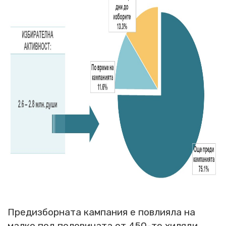
Предизборната кампания е повлияла на
малко под половината от 450-те хиляди