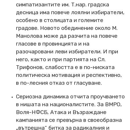
симпатизантите им. Т.нар. градска
десница има повече лоялни избиратели,
особено в столицата и големите
градове. Новото обединение около М.
Манолова може да разчита на повече
гласове в провинцията и на
разочаровани леви избиратели. И при
него, както и при партията на Сл.
Трифонов, слабостта е в по-ниската
политическа мотивация и респективно,
в по-лесния отказ от гласуване.
Сериозна динамика отчита проучването
в нишата на националистите. За ВМРО,
Воля-НФСБ, Атака и Възраждане
кампанията се превърна в своеобразна
„вътрешна“ битка за радикалния и