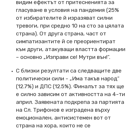
видим ефектът от притесненията за
гласуване в условия на пандемия (25%
от избирателите й изразяват силни
тревоги, при средно 10 на сто за цялата
страна). От друга страна, част от
симпатизантите й се преориентират
към други, атакуващи властта формации
– основно „Изправи се! Мутри вън!“.
С близки резултати са следващите две
политически сили - „Има такъв народ“
(12.7%) и ДПС (12.5%). Финалът за тях ще
е силно зависим от активността на 4-ти
април. Заявената подкрепа за партията
на Сл. Трифонов е изградена върху
емоционален, антисистемен вот от
страна на хора, които не се