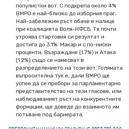
популистки вот. С подкрепа около 4%
ВМРО е най-близко до изборния праг.
Най-забележим ръст обаче е налице
при коалицията Воля-НФСБ. Тя почти
утроява стартовия си резултат и
достига до 3.1%. Макар и с по-ниски
проценти, Възраждане (1.7%) и Атака
(1.2%) също се намесват в
разпределението на този вот. Голямата
въпросителна тук е, дали ВМРО ще
успее да се пребори за парламентарно
представителство на тези гласове, или
наблюдаваният ръст на конкурентните
формации, ще доведе до взаимното им
потъване под бариерата.