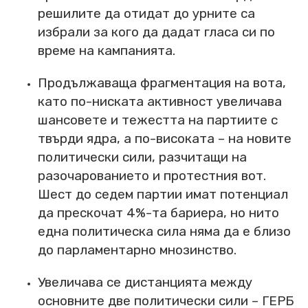
решилите да отидат до урните са
избрали за кого да дадат гласа си по
време на кампанията.
Продължаваща фрагментация на вота,
като по-ниската активност увеличава
шансовете и тежестта на партиите с
твърди ядра, а по-високата – на новите
политически сили, разчитащи на
разочарованието и протестния вот.
Шест до седем партии имат потенциал
да прескочат 4%-та бариера, но нито
една политическа сила няма да е близо
до парламентарно мнозинство.
Увеличава се дистанцията между
основните две политически сили – ГЕРБ