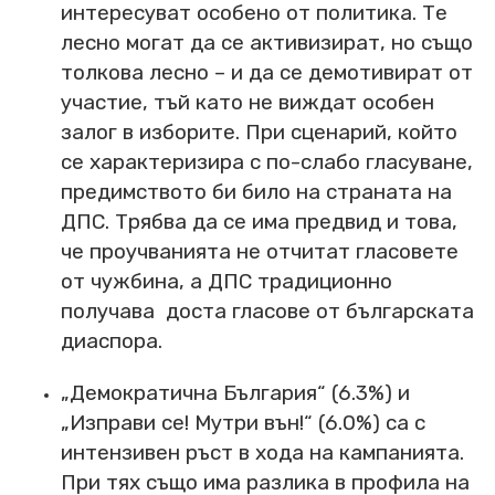
интересуват особено от политика. Те
лесно могат да се активизират, но също
толкова лесно – и да се демотивират от
участие, тъй като не виждат особен
залог в изборите. При сценарий, който
се характеризира с по-слабо гласуване,
предимството би било на страната на
ДПС. Трябва да се има предвид и това,
че проучванията не отчитат гласовете
от чужбина, а ДПС традиционно
получава доста гласове от българската
диаспора.
„Демократична България“ (6.3%) и
„Изправи се! Мутри вън!“ (6.0%) са с
интензивен ръст в хода на кампанията.
При тях също има разлика в профила на