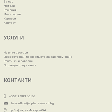
За нас
Методи
Решения
Мониторинг
Кариери
Контакт
УСЛУГИ
Нашите ресурси
Изберете най-подходящото за вас проучване
Рейтинги и доверие
Последни проучвания
КОНТАКТИ
+359 2 983 60 56
headoffice@alpharesearch.bg
гр.София, ул.Искър №54