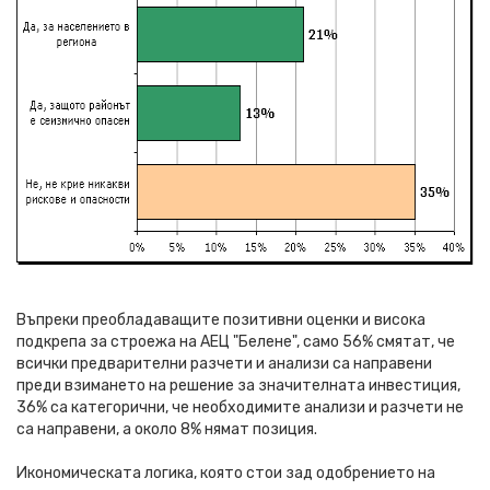
Въпреки преобладаващите позитивни оценки и висока
подкрепа за строежа на АЕЦ "Белене", само 56% смятат, че
всички предварителни разчети и анализи са направени
преди взимането на решение за значителната инвестиция,
36% са категорични, че необходимите анализи и разчети не
са направени, а около 8% нямат позиция.
Икономическата логика, която стои зад одобрението на