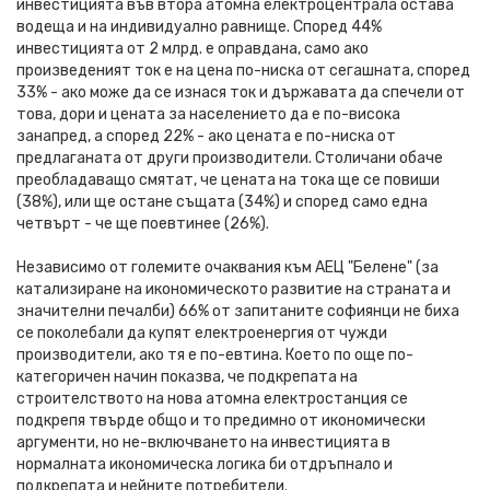
инвестицията във втора атомна електроцентрала остава
водеща и на индивидуално равнище. Според 44%
инвестицията от 2 млрд. е оправдана, само ако
произведеният ток е на цена по-ниска от сегашната, според
33% - ако може да се изнася ток и държавата да спечели от
това, дори и цената за населението да е по-висока
занапред, а според 22% - ако цената е по-ниска от
предлаганата от други производители. Столичани обаче
преобладаващо смятат, че цената на тока ще се повиши
(38%), или ще остане същата (34%) и според само една
четвърт - че ще поевтинее (26%).
Независимо от големите очаквания към АЕЦ "Белене" (за
катализиране на икономическото развитие на страната и
значителни печалби) 66% от запитаните софиянци не биха
се поколебали да купят електроенергия от чужди
производители, ако тя е по-евтина. Което по още по-
категоричен начин показва, че подкрепата на
строителството на нова атомна електростанция се
подкрепя твърде общо и то предимно от икономически
аргументи, но не-включването на инвестицията в
нормалната икономическа логика би отдръпнало и
подкрепата и нейните потребители.