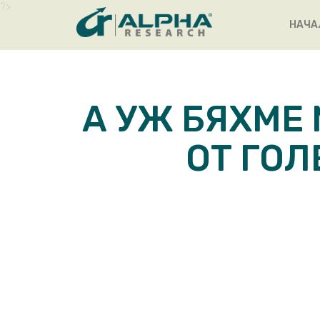
?>
НАЧА
А УЖ БЯХМЕ
ОТ ГОЛ