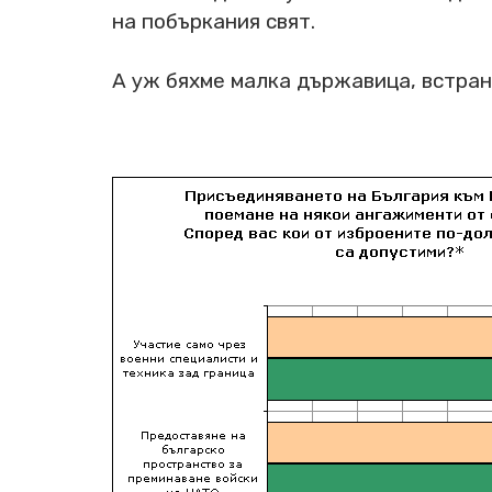
на побъркания свят.
А уж бяхме малка държавица, встран