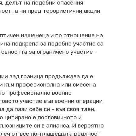
я, делът на подобни опасения
рността ни пред терористични акции
ептичен нашенеца и по отношение на
ина подкрепа за подобно участие са
товността за ограничено участие -
ации зад граница продължава да е
ни към професионална или смесена
тно професионално военно
говото участие във военни операции
 да пази себе си - във своя таен,
о цитирано е пословичното и
съюзниците си в алианса. И вероятно
алеч от все по-плашещата реалност