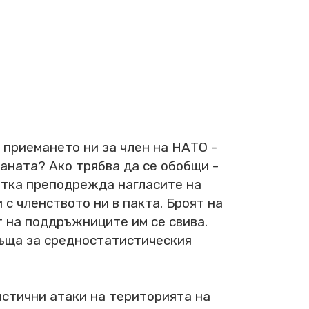
 приемането ни за член на НАТО -
аната? Ако трябва да се обобщи -
метка преподрежда нагласите на
с членството ни в пакта. Броят на
т на поддръжниците им се свива.
ръща за средностатистическия
истични атаки на територията на