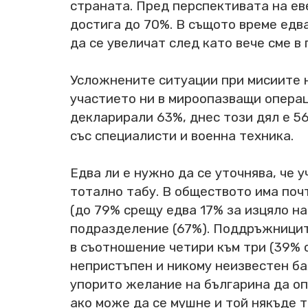
страната. Пред перспективата на ев
достига до 70%. В същото време едв
да се увеличат след като вече сме в 
Усложнените ситуации при мисиите н
участието ни в мироопазващи операц
декларирали 63%, днес този дял е 56
със специалисти и военна техника.
Едва ли е нужно да се уточнява, че 
тотално табу. В обществото има поч
(до 79% срещу едва 17% за изцяло н
подразделение (67%). Поддръжниците
в съотношение четири към три (39% с
непристъпен и никому неизвестен ба
упорито желание на българина да опа
ако може да се мушне и той някъде 