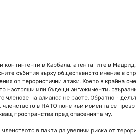
ки контингенти в Карбала, атентатите в Мадрид,
осните събития върху общественото мнение в стр
ения от терористични атаки. Което в крайна с
то настоящи или бъдещи ангажименти, свързани 
то членове на алианса не расте. Обратно - делъ
, членството в НАТО поне към момента се прев
ехващ пространства пред опасенията му.
 членството в пакта да увеличи риска от терор