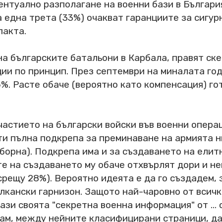
ентуално разполагане на военни бази в Българи
а една трета (33%) очакват гаранциите за сигу
пакта.
а българските батальони в Карбала, правят ск
ии по принцип. През септември на миналата год
%. Расте обаче (вероятно като компенсация) го
участието на български войски във военни опер
ти пълна подкрепа за преминаване на армията 
аборна). Подкрепа има и за създаването на ели
 на създаването му обаче отхвърлят дори и не
рещу 28%). Вероятно идеята е да го създадем, за
лкански гарнизон. Защото най-чаровно от всичк
зи своята "секретна военна информация" от ... 
там, между нейните класифицирани страници, д