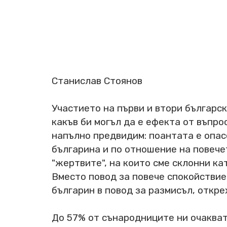
Станислав Стоянов
Участието на първи и втори българс
какъв би могъл да е ефекта от въпр
напълно предвидим: поантата е опас
българина и по отношение на повече
"жертвите", на които сме склонни ка
Вместо повод за повече спокойствие
българин в повод за размисъл, откр
До 57% от сънародниците ни очакват