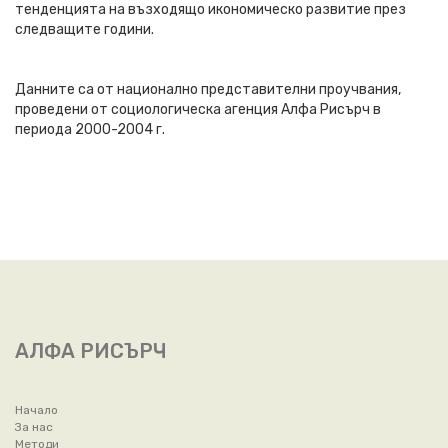
тенденцията на възходящо икономическо развитие през
следващите години.
Данните са от национално представителни проучвания,
проведени от социологическа агенция Алфа Рисърч в
периода 2000-2004 г.
АЛФА РИСЪРЧ
Начало
За нас
Методи