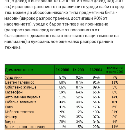
лв., с доход в интервала 100-200 лв. и тези с доход над 200
лв.) и разпространението на различните уреди на бита сред
тях, можем да обособим няколко типа предмети на бита -
масови (широко разпространени, достигащи 90% от
населението), уреди с бързи темпове на проникване
(разпространени сред повече от половината от
българските домакинства и с постоянстващи темпове на
навлизане) и луксозна, все още малко разпространена
техника.