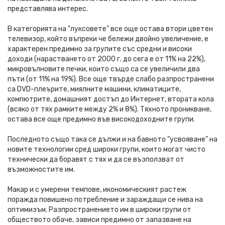
представлява интерес.
В категорията на "луксовете" все още остава втори цветен
телевизор, който въпреки че бележи двойно увеличение, е
характерен предимно за групите със средни и високи
доходи (нарастването от 2000 г. до сега е от 11% на 22%),
микровълновите печки, които също са се увеличили два
пъти (от 11% на 19%). Все още твърде слабо разпространени
са DVD-плеърите, миялните машини, климатиците,
компютрите, домашният достъп до Интернет, втората кола
(всяко от тях рамките между 2% и 8%). Тяхното проникване,
остава все още предимно във високодоходните групи.
Последното също така се дължи и на бавното "усвояване" на
новите технологии сред широки групи, които могат чисто
технически да боравят с тях и да се възползват от
възможностите им.
Макар и с умерени темпове, икономическият растеж
поражда повишено потребление и зараждащи се нива на
оптимизъм. Разпространението им в широки групи от
обществото обаче, зависи предимно от запазване на