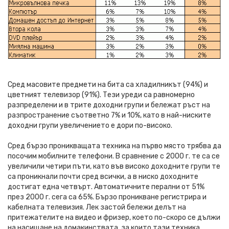
Сред масовите предмети на бита са хладилникът (94%) и
цветният телевизор (91%). Тези уреди са равномерно
разпределени и в трите доходни групи и бележат ръст на
разпространение съответно 7% и 10%, като в най-ниските
доходни групи увеличението е дори по-високо.
Сред бързо проникващата техника на първо място трябва да
посочим мобилните телефони. В сравнение с 2000 г. те са се
увеличили четири пъти, като във високо доходните групи те
са проникнали почти сред всички, а в ниско доходните
достигат една четвърт. Автоматичните перални от 51%
през 2000 г. сега са 65%. Бързо проникване регистрира и
кабелната телевизия. Лек застой бележи делът на
притежателите на видео и фризер, което по-скоро се дължи
на насищане на домакинствата, за които тази техника