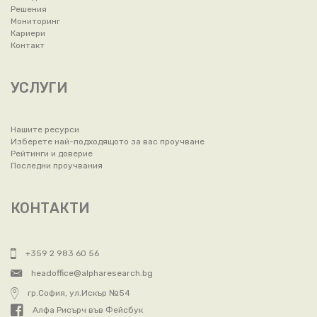
Решения
Мониторинг
Кариери
Контакт
УСЛУГИ
Нашите ресурси
Изберете най-подходящото за вас проучване
Рейтинги и доверие
Последни проучвания
КОНТАКТИ
+359 2 983 60 56
headoffice@alpharesearch.bg
гр.София, ул.Искър №54
Алфа Рисърч във Фейсбук