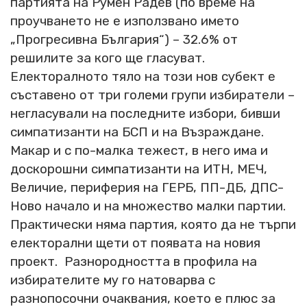
партията на Румен Радев (по време на
проучването не е използвано името
„Прогресивна България“) – 32.6% от
решилите за кого ще гласуват.
Електоралното тяло на този нов субект е
съставено от три големи групи избиратели –
негласували на последните избори, бивши
симпатизанти на БСП и на Възраждане.
Макар и с по-малка тежест, в него има и
доскорошни симпатизанти на ИТН, МЕЧ,
Величие, периферия на ГЕРБ, ПП-ДБ, ДПС-
Ново начало и на множество малки партии.
Практически няма партия, която да не търпи
електорални щети от появата на новия
проект. Разнородността в профила на
избирателите му го натоварва с
разнопосочни очаквания, което е плюс за