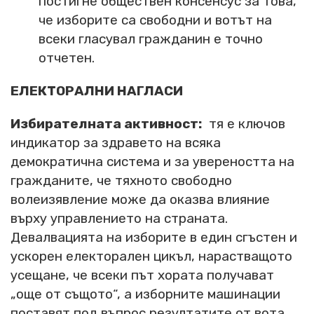
постигне обществен консенсус за това,
че изборите са свободни и вотът на
всеки гласувал гражданин е точно
отчетен.
ЕЛЕКТОРАЛНИ НАГЛАСИ
Избирателната активност:
тя е ключов
индикатор за здравето на всяка
демократична система и за увереността на
гражданите, че тяхното свободно
волеизявление може да оказва влияние
върху управлението на страната.
Девалвацията на изборите в един сгъстен и
ускорен електорален цикъл, нарастващото
усещане, че всеки път хората получават
„още от същото“, а изборните машинации
поставят под въпрос резултатите от вота,