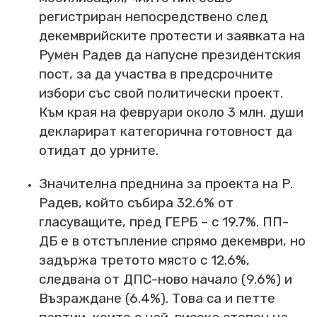
регистриран непосредствено след
декемврийските протести и заявката на
Румен Радев да напусне президентския
пост, за да участва в предсрочните
избори със свой политически проект.
Към края на февруари около 3 млн. души
декларират категорична готовност да
отидат до урните.
Значителна преднина за проекта на Р.
Радев, който събира 32.6% от
гласуващите, пред ГЕРБ – с 19.7%. ПП-
ДБ е в отстъпление спрямо декември, но
задържа третото място с 12.6%,
следвана от ДПС-ново начало (9.6%) и
Възраждане (6.4%). Това са и петте