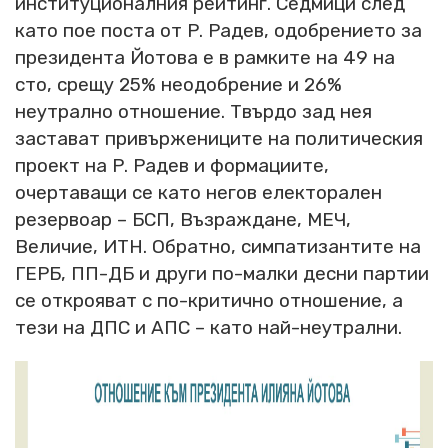
институционалния рейтинг. Седмици след
като пое поста от Р. Радев, одобрението за
президента Йотова е в рамките на 49 на
сто, срещу 25% неодобрение и 26%
неутрално отношение. Твърдо зад нея
застават привържениците на политическия
проект на Р. Радев и формациите,
очертаващи се като негов електорален
резервоар – БСП, Възраждане, МЕЧ,
Величие, ИТН. Обратно, симпатизантите на
ГЕРБ, ПП-ДБ и други по-малки десни партии
се открояват с по-критично отношение, а
тези на ДПС и АПС – като най-неутрални.