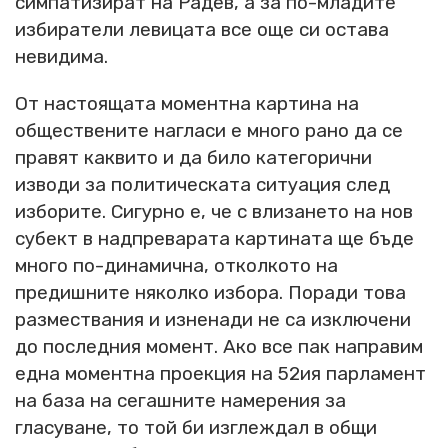
симпатизират на Радев, а за по-младите
избиратели левицата все още си остава
невидима.
От настоящата моментна картина на
обществените нагласи е много рано да се
правят каквито и да било категорични
изводи за политическата ситуация след
изборите. Сигурно е, че с влизането на нов
субект в надпреварата картината ще бъде
много по-динамична, отколкото на
предишните няколко избора. Поради това
размествания и изненади не са изключени
до последния момент. Ако все пак направим
една моментна проекция на 52ия парламент
на база на сегашните намерения за
гласуване, то той би изглеждал в общи