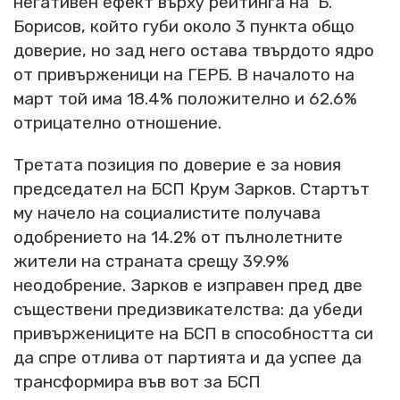
негативен ефект върху рейтинга на Б.
Борисов, който губи около 3 пункта общо
доверие, но зад него остава твърдото ядро
от привърженици на ГЕРБ. В началото на
март той има 18.4% положително и 62.6%
отрицателно отношение.
Третата позиция по доверие е за новия
председател на БСП Крум Зарков. Стартът
му начело на социалистите получава
одобрението на 14.2% от пълнолетните
жители на страната срещу 39.9%
неодобрение. Зарков е изправен пред две
съществени предизвикателства: да убеди
привържениците на БСП в способността си
да спре отлива от партията и да успее да
трансформира във вот за БСП