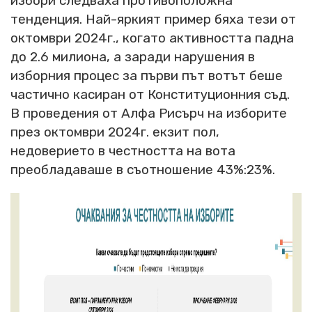
избори следваха противоположна
тенденция. Най-яркият пример бяха тези от
октомври 2024г., когато активността падна
до 2.6 милиона, а заради нарушения в
изборния процес за първи път вотът беше
частично касиран от Конституционния съд.
В проведения от Алфа Рисърч на изборите
през октомври 2024г. екзит пол,
недоверието в честността на вота
преобладаваше в съотношение 43%:23%.