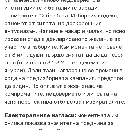
институциите и баталиите заради
промените в 12 без 5 на Изборния кодекс,
отнемат от силата на доскорошния
ентусиазъм. Налице е макар и малък, но ясно
изразен спад в декларираното желание за
участие в изборите. Към момента не повече
от 3 млн. души твърдо смятат да дадат своя
глас (при около 3.1-3.2 през декември-
януари). Дали тази нагласа ще се промени в
хода на предизборната кампания, предстои
да видим. Но отливът е ясен знак, че
компроматите, недоверието и липсата на
ясна перспектива отблъскват избирателите.
Електоралните нагласи:
моментната им
снимка показва значителна преднина за