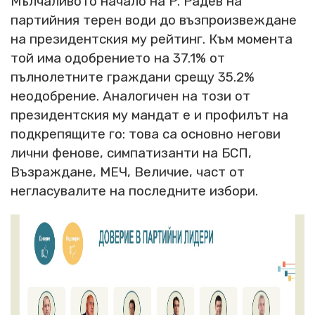
Мълчаливото начало на Р. Радев на
партийния терен води до възпроизвеждане
на президентския му рейтинг. Към момента
той има одобрението на 37.1% от
пълнолетните граждани срещу 35.2%
неодобрение. Аналогичен на този от
президентския му мандат е и профилът на
подкрепящите го: това са основно негови
лични фенове, симпатизанти на БСП,
Възраждане, МЕЧ, Величие, част от
негласувалите на последните избори.