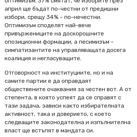
оптимизъм: 37% смятат, че изборите през
април ще бъдат по-честни от предишни
избори, срещу 34% - по-нечестни.
Оптимизъм споделят най-вече
привържениците на доскорошните
опозиционни формации, а песимизъм –
симпатизантите на управляващата досега
коалиция и негласуващите.
Отговорност на институциите, но и на
самите партии е да оправдаят
обществените очаквания за честен вот. А от
степента, в която успеят да се справят с
тази задача, зависи както избирателната
активност, така и доверието, с което
следващите законодателна и изпълнителна
власт ще встъпят в мандата си.