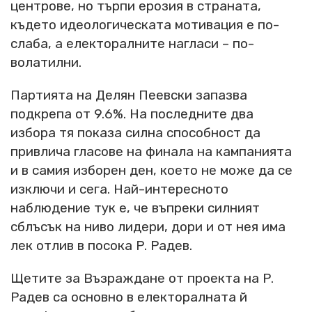
центрове, но търпи ерозия в страната,
където идеологическата мотивация е по-
слаба, а електоралните нагласи – по-
волатилни.
Партията на Делян Пеевски запазва
подкрепа от 9.6%. На последните два
избора тя показа силна способност да
привлича гласове на финала на кампанията
и в самия изборен ден, което не може да се
изключи и сега. Най-интересното
наблюдение тук е, че въпреки силният
сблъсък на ниво лидери, дори и от нея има
лек отлив в посока Р. Радев.
Щетите за Възраждане от проекта на Р.
Радев са основно в електоралната й