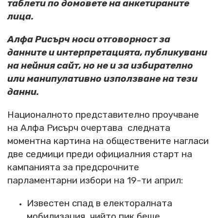
таблети по домовете на анкетираните
лица.
Алфа Рисърч носи отговорност за
данните и интерпретацията, публикувани
на нейния сайт, но не и за избирателно
или манипулативно използване на тези
данни.
Националното представително проучване
на Алфа Рисърч очертава следната
моментна картина на обществените нагласи
две седмици преди официалния старт на
кампанията за предсрочните
парламентарни избори на 19-ти април:
Известен спад в електоралната
мобилизация, чийто пик беше