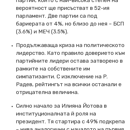
партии, които с най-висока степен на
вероятност ще присъстват в 52-ия
парламент. Две партии са под
бариерата от 4%, но близо до нея – БСП
(3.6%) и МЕЧ (3.5%).
Продължаваща криза на политическото
лидерство. Като правило доверието към
партийните лидери остава затворено в
рамките на собствените им
симпатизанти. С изключение на Р.
Радев, рейтингът на всички останали е
отрицателна величина.
Силно начало за Илияна Йотова в
институционалната й роля на
президент. Тя стартира с 49% подкрепа
– нива аналогични с началото на първия