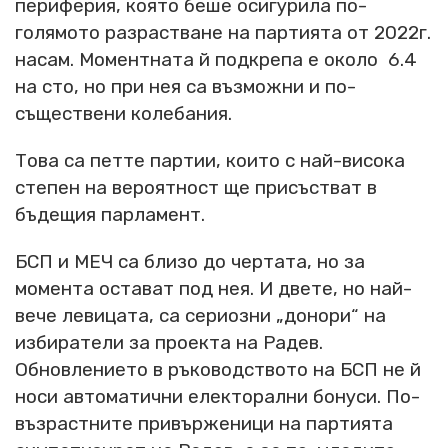
периферия, която беше осигурила по-
голямото разрастване на партията от 2022г.
насам. Моментната й подкрепа е около 6.4
на сто, но при нея са възможни и по-
съществени колебания.
Това са петте партии, които с най-висока
степен на вероятност ще присъстват в
бъдещия парламент.
БСП и МЕЧ са близо до чертата, но за
момента остават под нея. И двете, но най-
вече левицата, са сериозни „донори“ на
избиратели за проекта на Радев.
Обновлението в ръководството на БСП не й
носи автоматични електорални бонуси. По-
възрастните привърженици на партията