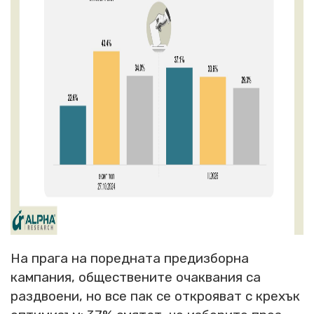
На прага на поредната предизборна
кампания, обществените очаквания са
раздвоени, но все пак се открояват с крехък