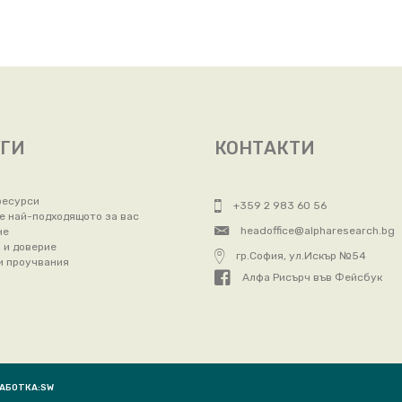
УГИ
КОНТАКТИ
ресурси
+359 2 983 60 56
е най-подходящото за вас
headoffice@alpharesearch.bg
не
 и доверие
гр.София, ул.Искър №54
и проучвания
Алфа Рисърч във Фейсбук
РАБОТКА:
SW