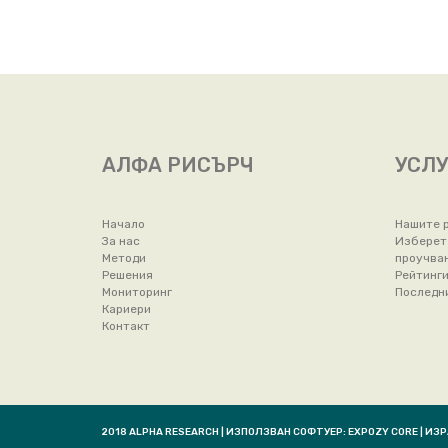
АЛФА РИСЪРЧ
УСЛ
Начало
Нашите 
За нас
Изберет
Методи
проучва
Решения
Рейтинги
Мониторинг
Последн
Кариери
Контакт
2018 ALPHA RESEARCH | ИЗПОЛЗВАН СОФТУЕР: ЕХPOZY CORE | ИЗ